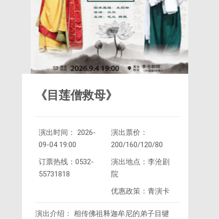
《目莲僧救母》
演出时间： 2026-
演出票价：
09-04 19:00
200/160/120/80
订票热线：0532-
演出地点：李沧剧
55731818
院
优惠政策：青演卡
演出介绍： 相传佛祖释迦牟尼的弟子目犍