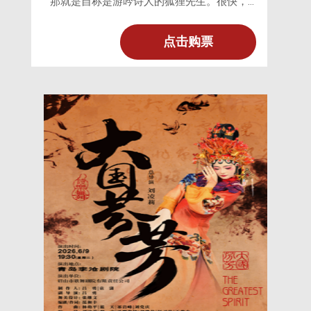
那就是自称是游吟诗人的狐狸先生。很快，
凭借着知识渊博和幽默风趣，狐狸先生获得
了小镇几乎所有居民的喜爱。但毕竟就连太
点击购票
阳也无法做到人人喜欢，讨厌狐狸先生的还
是有的，那就是觉得被抢了风头的大懒猫。
对了，还有黄狗欧蕾，尽管他那不太聪明的
脑子根本无法判断事情的真相，但他那灵敏
的嗅觉，还是隐隐地觉得事情有些不对劲
儿。