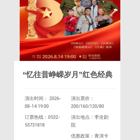
“忆往昔峥嵘岁月”红色经典
演出时间： 2026-
演出票价：
现代京剧选场
08-14 19:00
200/160/120/80
订票热线：0532-
演出地点：李沧剧
55731818
院
优惠政策：青演卡