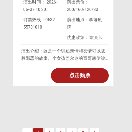
演出时间： 2026-
演出票价：
06-07 10:30
200/160/120/80
2026-
订票热线：0532-
演出地点：李沧剧
06-07 15:30
55731818
院
优惠政策：青演卡
演出介绍：这是一个讲述亲情和友情可以战
胜邪恶的故事。小女孩盖尔达的哥哥凯伊被
冰雪女皇抢走到冰雪王国去了，盖尔达为了
找到哥哥，历经艰险，在朋友们的帮助下，
点击购票
终于走到冰雪王国找到了哥哥，兄妹俩同心
协力战胜了冰雪女皇。