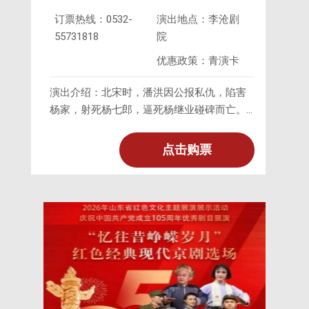
订票热线：0532-
演出地点：李沧剧
55731818
院
优惠政策：青演卡
演出介绍：北宋时，潘洪因公报私仇，陷害
杨家，射死杨七郎，逼死杨继业碰碑而亡。
杨六郎告御状，宋王派呼必显擒拿潘洪回京
听审。八贤王请调霞峪县县令寇准进京审
点击购票
案。寇初疑惧，陛见时升为御史，潘妃又往
行贿，寇坚不收，告知八王，八王许为支
援。及勘审时，潘傲慢狡赖，无供词。寇准
佯言开脱其罪，与八王定计，假设阴曹，夜
审潘洪，潘始吐实定案。