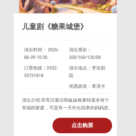
儿童剧《糖果城堡》
演出时间： 2026-
演出票价：
08-09 10:30
200/160/120/80
2026-
订票热线：0532-
演出地点：李沧剧
08-09 15:30
55731818
院
优惠政策：青演卡
演出介绍;哥哥汉塞尔和妹妹格莱特原本有个
幸福的家庭，可是有一天外出回来的妈妈忽
然变得十分异常。一向和蔼的妈妈变得非常
暴躁，竟然在爸爸不在的时候把这兄妹俩遗
点击购票
弃在树林里。兄妹俩努力地寻找回家的道