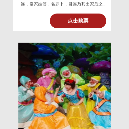
连，俗家姓傅，名罗卜，目连乃其出家后之
法名。目连一门素行善，其父、兄笃信佛
法，广结善缘。目连之母刘青提也是常年诵
点击购票
经，戒杀放生。久之，目连之兄为佛祖度
去，其父出门追寻，亦为佛祖度去。刘青提
因吃斋念佛反丧夫失子，遂开荤破戒。目连
外出经商未回，刘氏心思爱子，把自己的遭
遇归咎于佛祖，不但打僧骂道，还把荤油供
上佛堂。刘氏寿终之时，阎罗派鬼卒将她捉
拿，可怜她遍历刀山、