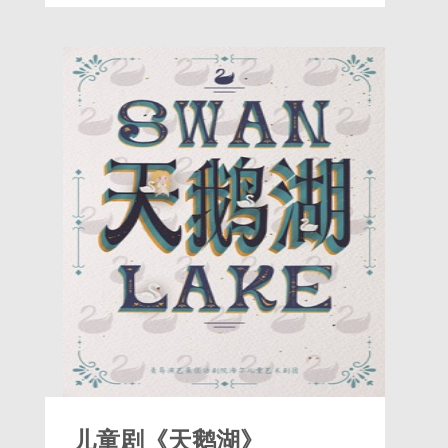
儿童剧《天鹅湖》