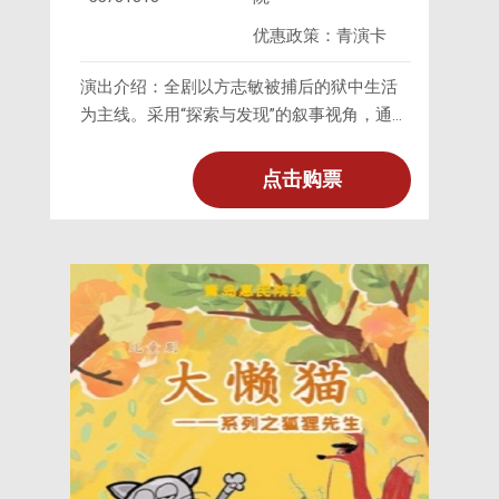
优惠政策：青演卡
演出介绍：全剧以方志敏被捕后的狱中生活
为主线。采用“探索与发现”的叙事视角，通过
英国《字林西报》女记者陈晓燕的采访与观
察，讲述她从最初对方志敏的怀疑，逐渐转
点击购票
变为理解、同情、崇敬，并最终冒险帮其将
写给党中央的密信秘密传递出去的过程。剧
情穿插了方志敏与老母亲、妻女的深情互
动，以及他与敌人之间的心理暗战与坚贞较
量。