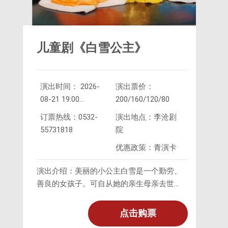
儿童剧《白雪公主》
演出时间： 2026-
演出票价：
08-21 19:00
200/160/120/80
2026-
订票热线：0532-
演出地点：李沧剧
08-22 10:30
55731818
院
优惠政策：青演卡
演出介绍：美丽的小公主白雪是一个勤劳、
善良的女孩子。可自从她的亲生母亲去世
后，她便由公主成了一个供人使唤的丫头，
饱受继母的凌辱。在一次宫廷舞会上，
点击购票