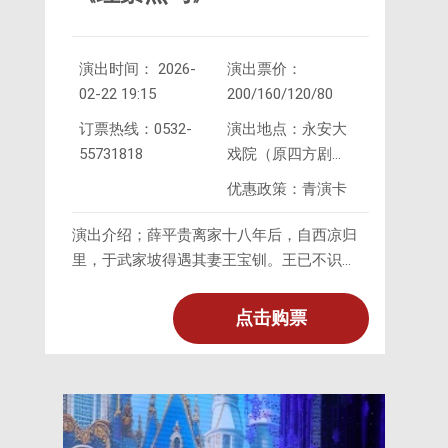
演出时间： 2026-
演出票价：
02-22 19:15
200/160/120/80
订票热线：0532-
演出地点：永安大
55731818
戏院（原四方剧
院）
优惠政策：青演卡
演出介绍；薛平贵离家十八年后，自西凉归
里，于武家坡得遇其妻王宝钏。王已不识
薛，薛假借问路试王心未果，薛追王至寒窑
后叙述别后经历，夫妻始得相认。王允寿
点击购票
辰，薛向王允、魏虎讨算十八年累欠之粮
饷。后王允篡位，欲杀薛平贵，薛逃，王允
遣高嗣继追之。代战公主接薛信鸽，知其遇
险，率兵救援，高嗣继不敌，投降后引薛反
攻长安获胜。薛自立为王，贬王允、斩魏