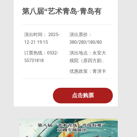
第八届“艺术青岛·青岛有
演出时间： 2025-
演出票价：
戏”京剧专场演出《京剧名
12-21 19:15
380/280/180/80
订票热线：0532-
演出地点：永安大
55731818
戏院（原四方剧
家名段演唱会》
院）
优惠政策：青演卡
点击购票