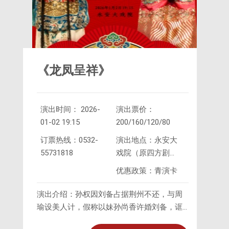
《龙凤呈祥》
演出时间： 2026-
演出票价：
01-02 19:15
200/160/120/80
订票热线：0532-
演出地点：永安大
55731818
戏院（原四方剧
院）
优惠政策：青演卡
演出介绍：孙权因刘备占据荆州不还，与周
瑜设美人计，假称以妹孙尚香许婚刘备，诓
其过江留质，以换荆州，被诸葛亮识破，使