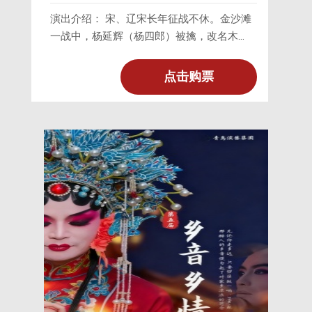
演出介绍： 宋、辽宋长年征战不休。金沙滩
一战中，杨延辉（杨四郎）被擒，改名木
易，与铁镜公主成婚，做辽国驸马。十五年
后，辽宋又战。佘太君奉旨亲自出征，与杨
点击购票
延昭（杨六郎）率大军至雁门关下，与辽军
对垒。杨四郎思母心切，却苦于无法过关。
其妻铁镜公主得知实情，设计巧取令箭，助
夫成功过关至宋营探母。杨四郎遵守承诺，
连夜赶回辽邦，仍被辽萧太后发觉，萧太后
大怒，欲斩四郎，经铁镜公主苦苦求情，才
将四郎赦免，一家人