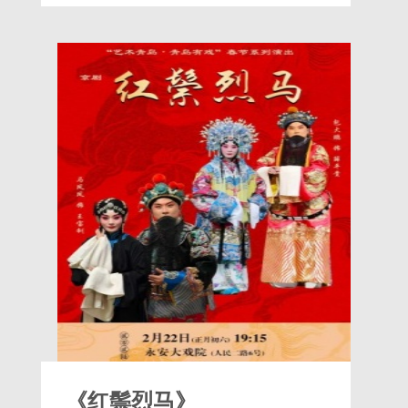
意，程夫人误认为是穆。之后，穆居易至，
允婚。穆留程家中，雪雁冒名夜往见穆，穆
拒之而逃。途遇朱，朱佯赠银、马使之远
去。 适程浦起复，随周监军赴军，途遇穆，
乃携之从军，朱冒名迎娶，程夫人亦以雁冒
名代嫁，及至方知
《红鬃烈马》