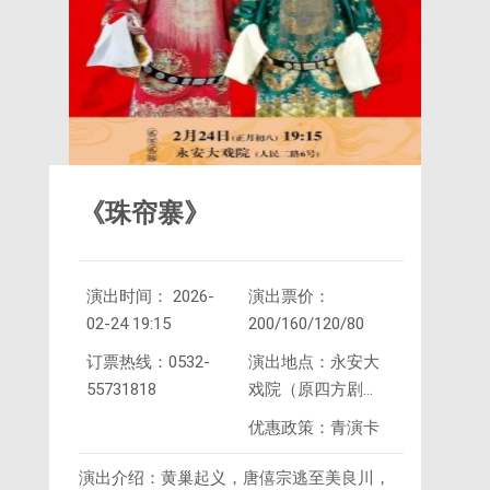
《珠帘寨》
演出时间： 2026-
演出票价：
02-24 19:15
200/160/120/80
订票热线：0532-
演出地点：永安大
55731818
戏院（原四方剧
院）
优惠政策：青演卡
演出介绍：黄巢起义，唐僖宗逃至美良川，