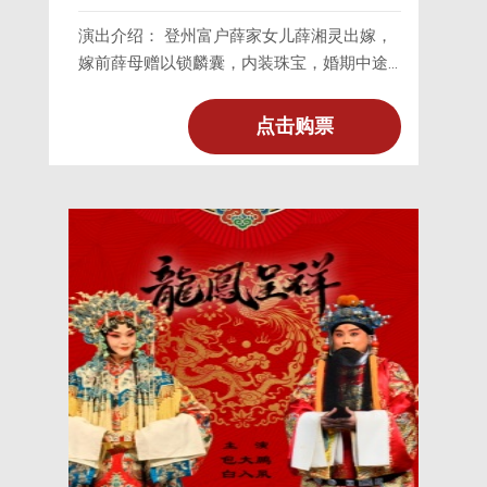
演出介绍： 登州富户薛家女儿薛湘灵出嫁，
嫁前薛母赠以锁麟囊，内装珠宝，婚期中途
遇风雨，在春秋亭避雨时，遇见贫女赵守贞
出嫁的花轿，赵守贞感叹身世凄凉，不禁啼
点击购票
哭，薛湘灵得知缘由，顿生同情，慨然以锁
麟囊相赠，雨止各去。六年后，登州大水，
薛湘灵与家人失散，流落至莱州，遇见旧仆
胡婆，被其介绍当地官员卢家为仆，照顾卢
公子天麟，天麟把球抛进一座小楼，逼湘灵
去拾，湘灵上楼看见当年的锁麟囊，不觉感
泣，卢夫人原来就是