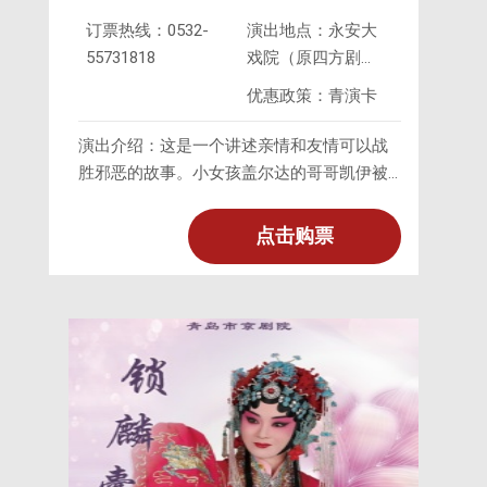
2026-
订票热线：0532-
演出地点：永安大
02-21 15:30
55731818
戏院（原四方剧
院）
优惠政策：青演卡
演出介绍：这是一个讲述亲情和友情可以战
胜邪恶的故事。小女孩盖尔达的哥哥凯伊被
冰雪女皇抢走到冰雪王国去了，盖尔达为了
找到哥哥，历经艰险，在朋友们的帮助下，
点击购票
终于走到冰雪王国找到了哥哥，兄妹俩同心
协力战胜了冰雪女皇。