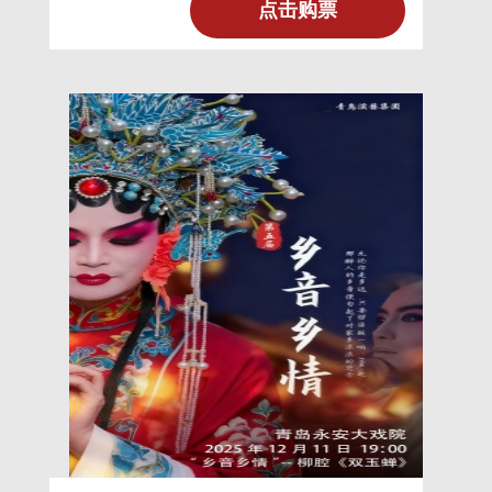
姐素花出嫁，谁知出嫁不久，毛纪却状元及
点击购票
第，前程似锦，张家大女儿素花后悔不已。