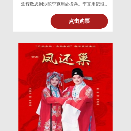
派程敬思到沙陀李克用处搬兵。李克用记恨
曾因失手打死国舅段文楚而受谪贬，不肯发
兵。程敬思与李克用的大太保李嗣源商议，
点击购票
知道李克用惧内，遂程去求李夫人刘银屏、
曹月娥(贞简皇后)，串联李的二位夫人挂帅，
传令发兵。并反将李克用点为前战先行官，
且又故意提早点卯，使李克用误卯，当场几
欲正法，以羞抑之。让李克用把守后军，命
大太保李嗣源为先行官，兵行至珠帘寨，遇
到周德威挡路，李