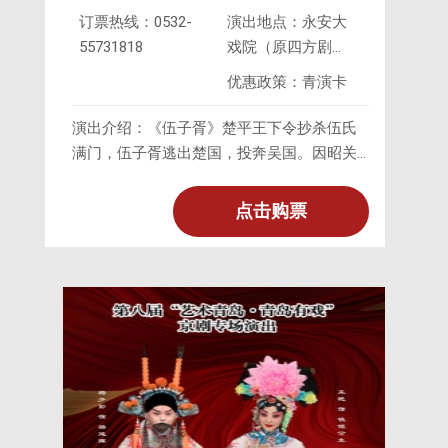
订票热线：0532-
演出地点：永安大
55731818
戏院（原四方剧
胥》
院）
优惠政策：青演卡
演出介绍：《伍子胥》楚平王下令抄杀伍氏
满门，伍子胥逃出楚国，投奔吴国。因昭关
画图缉拿，暂藏在隐士东皋公家中。一连七
日子胥忧愁，须发皆白。东皋公好友皇甫讷
点击购票
改扮伍子胥模样，假意出关被擒，伍子胥乘
隙逃出昭关。遇大江阻路，亏渔丈人相救，
渡其过江。路遇浣纱女乞食，因子胥嘱其勿
要泄露，浣纱女明志投江而死。子胥逃到吴
国，与孝义双全的专诸结拜。吹箫乞食，遇
吴王之子姬光。伍子胥将专诸荐于姬光。姬
光假意请自立为王的姬