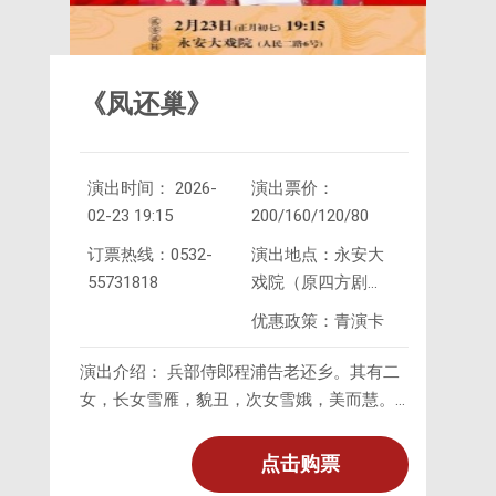
《凤还巢》
演出时间： 2026-
演出票价：
02-23 19:15
200/160/120/80
订票热线：0532-
演出地点：永安大
55731818
戏院（原四方剧
院）
优惠政策：青演卡
演出介绍： 兵部侍郎程浦告老还乡。其有二
女，长女雪雁，貌丑，次女雪娥，美而慧。
程游春，遇故友子穆居易，喜之，约寿辰相
会。归，告夫人，拟以雪娥婚穆，夫人力主
点击购票
先嫁长女。寿日，朱焕然来贺，见雪娥亦有