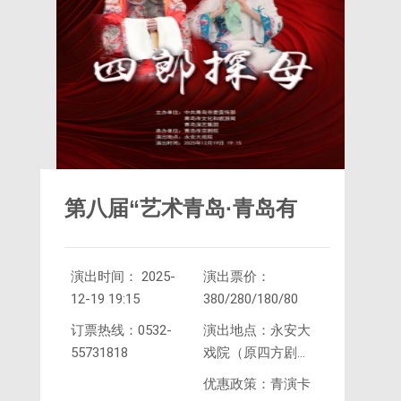
第八届“艺术青岛·青岛有
演出时间： 2025-
演出票价：
戏”京剧专场演出《四郎探
12-19 19:15
380/280/180/80
订票热线：0532-
演出地点：永安大
55731818
戏院（原四方剧
母》
院）
优惠政策：青演卡