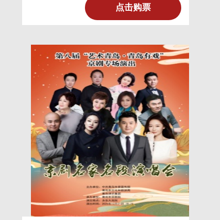
刘备借周瑜岳父乔玄以说孙权之母吴氏，吴
点击购票
氏在甘露寺相亲，弄假成真。刘备赘婚东吴
后，周瑜故用声色、宫室以羁縻之；刘备果
不思回转荆州，而赵云用诸葛亮所付锦囊之
计，诈称曹操袭取荆州，刘备要求孙尚香同
走；孙尚香应允同行，辞母同刘备潜逃。周
瑜谴将追截，又皆为孙夫人斥退，周瑜率兵
继至，诸葛亮已预备船