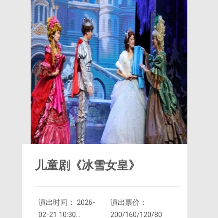
虎，分封宝钏、代战。迎请王母，共庆团
圆。
儿童剧《冰雪女皇》
演出时间： 2026-
演出票价：
02-21 10:30
200/160/120/80