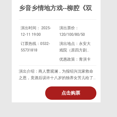
乡音乡情地方戏--柳腔《双
演出时间： 2025-
演出票价：
玉蝉》
12-11 19:00
120/100/80/50
订票热线：0532-
演出地点：永安大
55731818
戏院（原四方剧
院）
优惠政策：青演卡
演出介绍：商人曹观澜，为报绍兴沈家救命
之恩，竟酒后误许十八岁的独养女芳儿给了
未满周岁的沈子梦霞，以玉蝉为聘。不久，
沈父母亡故，临终前将梦霞托付曹家。面对
点击购票
因负疚而痛不欲生的父亲和孤苦无依的襁褓
婴儿，芳儿咬牙担起了抚育之责，暂以姐弟
相称。对于礼教婚约，芳儿多次以死相抗，