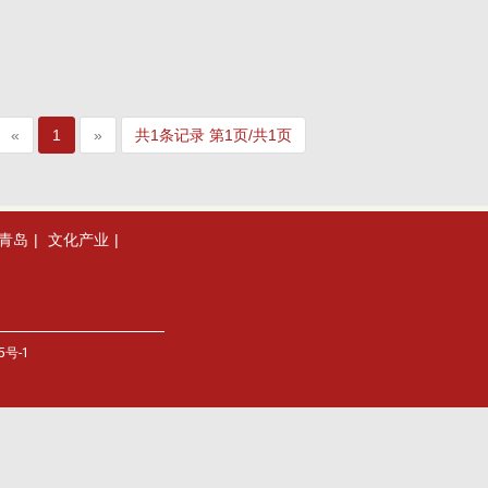
«
1
»
共1条记录 第1页/共1页
青岛
|
文化产业
|
5号-1