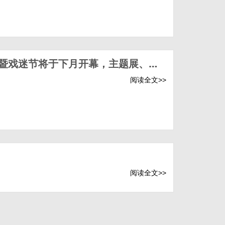
“七十五载梨园梦，京韵流光映岛城”青岛市京剧院梨园艺术季暨戏迷节将于下月开幕，主题展、戏曲演出等精彩活动轮番上演！
阅读全文>>
阅读全文>>